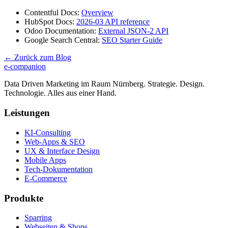
Contentful Docs:
Overview
HubSpot Docs:
2026-03 API reference
Odoo Documentation:
External JSON-2 API
Google Search Central:
SEO Starter Guide
← Zurück zum Blog
e-companion
Data Driven Marketing im Raum Nürnberg. Strategie. Design.
Technologie. Alles aus einer Hand.
Leistungen
KI-Consulting
Web-Apps & SEO
UX & Interface Design
Mobile Apps
Tech-Dokumentation
E-Commerce
Produkte
Sparring
Webseiten & Shops