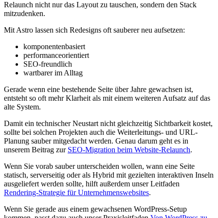
Relaunch nicht nur das Layout zu tauschen, sondern den Stack
mitzudenken.
Mit Astro lassen sich Redesigns oft sauberer neu aufsetzen:
komponentenbasiert
performanceorientiert
SEO-freundlich
wartbarer im Alltag
Gerade wenn eine bestehende Seite über Jahre gewachsen ist,
entsteht so oft mehr Klarheit als mit einem weiteren Aufsatz auf das
alte System.
Damit ein technischer Neustart nicht gleichzeitig Sichtbarkeit kostet,
sollte bei solchen Projekten auch die Weiterleitungs- und URL-
Planung sauber mitgedacht werden. Genau darum geht es in
unserem Beitrag zur
SEO-Migration beim Website-Relaunch
.
Wenn Sie vorab sauber unterscheiden wollen, wann eine Seite
statisch, serverseitig oder als Hybrid mit gezielten interaktiven Inseln
ausgeliefert werden sollte, hilft außerdem unser Leitfaden
Rendering-Strategie für Unternehmenswebsites
.
Wenn Sie gerade aus einem gewachsenen WordPress-Setup
kommen, passt dazu auch unser Praxisleitfaden
Von WordPress zu