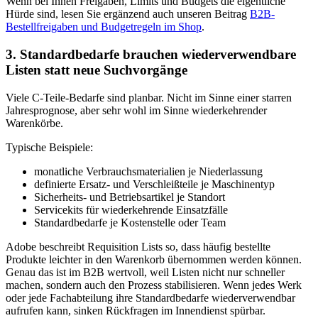
Wenn bei Ihnen Freigaben, Limits und Budgets die eigentliche
Hürde sind, lesen Sie ergänzend auch unseren Beitrag
B2B-
Bestellfreigaben und Budgetregeln im Shop
.
3. Standardbedarfe brauchen wiederverwendbare
Listen statt neue Suchvorgänge
Viele C-Teile-Bedarfe sind planbar. Nicht im Sinne einer starren
Jahresprognose, aber sehr wohl im Sinne wiederkehrender
Warenkörbe.
Typische Beispiele:
monatliche Verbrauchsmaterialien je Niederlassung
definierte Ersatz- und Verschleißteile je Maschinentyp
Sicherheits- und Betriebsartikel je Standort
Servicekits für wiederkehrende Einsatzfälle
Standardbedarfe je Kostenstelle oder Team
Adobe beschreibt Requisition Lists so, dass häufig bestellte
Produkte leichter in den Warenkorb übernommen werden können.
Genau das ist im B2B wertvoll, weil Listen nicht nur schneller
machen, sondern auch den Prozess stabilisieren. Wenn jedes Werk
oder jede Fachabteilung ihre Standardbedarfe wiederverwendbar
aufrufen kann, sinken Rückfragen im Innendienst spürbar.